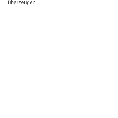
überzeugen.
Bodenleger
gesucht?
Wir sind der Spezialist, den Sie
suchen, um professionell Wände
gestalten zu lassen.
Mit kreativen Ideen und