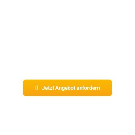
hochwertigen Materialien
verschönern wir Wände, Decken und
Oberflächen.
Teilen Sie uns Ihre Wünsche mit! Wir
unterbreiten Ihnen ein individuelles
Angebot.
Jetzt Angebot anfordern