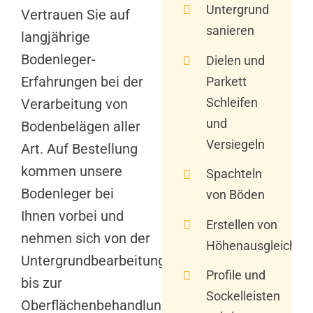
Untergrund
Vertrauen Sie auf
sanieren
langjährige
Bodenleger-
Dielen und
Erfahrungen bei der
Parkett
Schleifen
Verarbeitung von
und
Bodenbelägen aller
Versiegeln
Art. Auf Bestellung
kommen unsere
Spachteln
Bodenleger bei
von Böden
Ihnen vorbei und
Erstellen von
nehmen sich von der
Höhenausgleichen
Untergrundbearbeitung
Profile und
bis zur
Sockelleisten
Oberflächenbehandlung