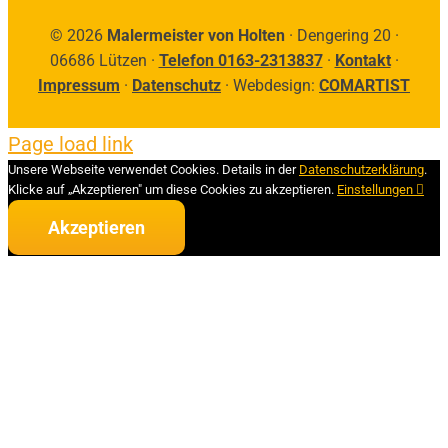
©
2026
Malermeister von Holten
· Dengering 20 ·
06686 Lützen ·
Telefon 0163-2313837
·
Kontakt
·
Impressum
·
Datenschutz
· Webdesign:
COMARTIST
Page load link
Unsere Webseite verwendet Cookies. Details in der
Datenschutzerklärung
.
Klicke auf „Akzeptieren" um diese Cookies zu akzeptieren.
Einstellungen
Akzeptieren