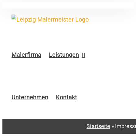
Zum
Inhalt
springen
Malerfirma
Leistungen
Unternehmen
Kontakt
Startseite
»
Impres